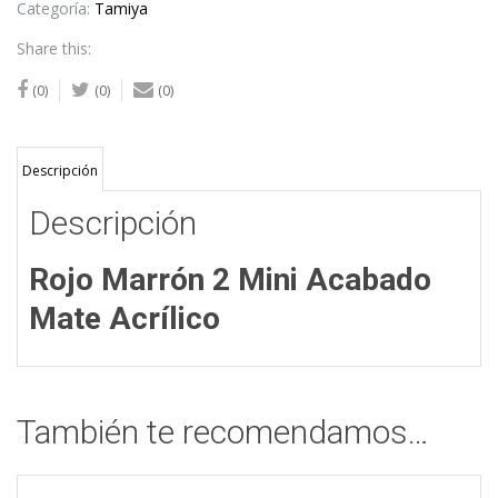
Mate
Categoría:
Tamiya
Acrílico
Share this:
cantidad
(0)
(0)
(0)
Descripción
Descripción
Rojo Marrón 2 Mini Acabado
Mate Acrílico
También te recomendamos…