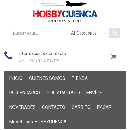
Información de contacto
Móvil: 593 07 4218305
Skip
INICIO
QUIENES SOMOS
TIENDA
to
content
POR ENCARGO
POR APARTADO
ENVÍOS
NOVEDADES
CONTACTO
CARRITO
PAGAR
Model Fans HOBBYCUENCA