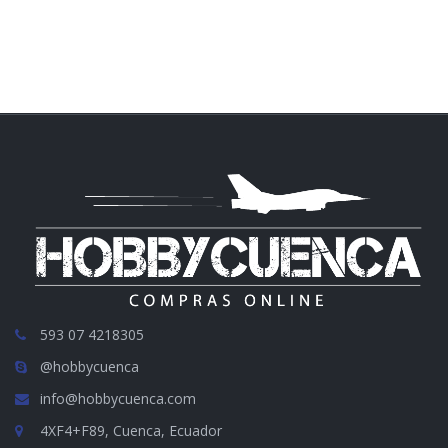
593 07 4218305
@hobbycuenca
info@hobbycuenca.com
4XF4+F89, Cuenca, Ecuador