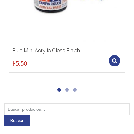
Blue Mini Acrylic Gloss Finish
Add
$
5.50
Buscar
por:
Buscar