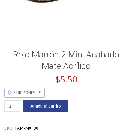
Rojo Marrón 2 Mini Acabado
Mate Acrílico
$
5.50
6 DISPONIBLES
Rojo
Añadir al carrito
Marrón
2
Mini
Acabado
SKU:
TAM-MXF90