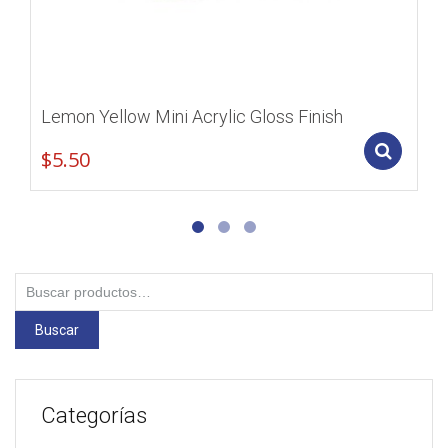
Lemon Yellow Mini Acrylic Gloss Finish
Add
$
5.50
Buscar
por:
Buscar
Categorías