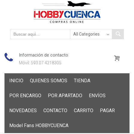
Información de contacto
Móvil: 593 07 4218305
Skip
INICIO
QUIENES SOMOS
TIENDA
to
content
POR ENCARGO
POR APARTADO
ENVÍOS
NOVEDADES
CONTACTO
CARRITO
PAGAR
Model Fans HOBBYCUENCA