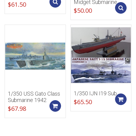
Midget Submarine
Add to cart
$
61.50
$
50.00
1/350 IJN I19 Sub
1/350 USS Gato Class
Submarine 1942
$
65.50
Add to cart
$
67.98