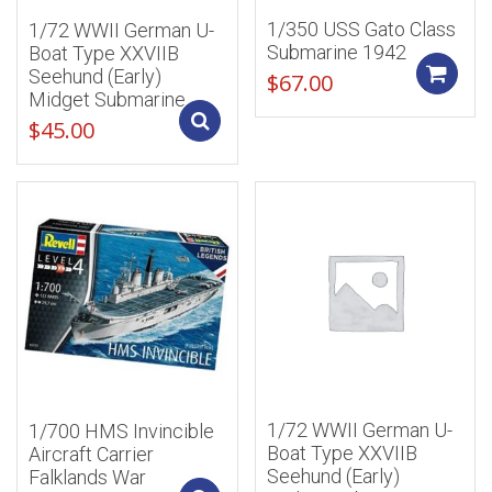
1/350 USS Gato Class
1/72 WWII German U-
Submarine 1942
Boat Type XXVIIB
Seehund (Early)
$
67.00
Midget Submarine
Add to cart
$
45.00
1/72 WWII German U-
1/700 HMS Invincible
Boat Type XXVIIB
Aircraft Carrier
Seehund (Early)
Falklands War