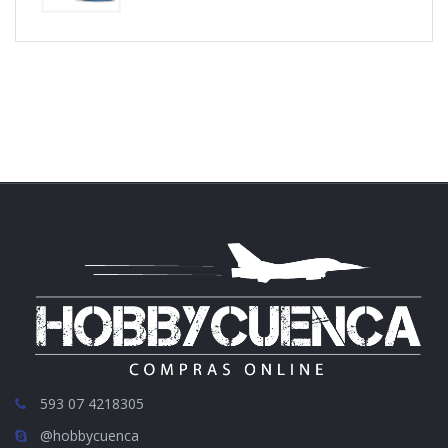
593 07 4218305
@hobbycuenca