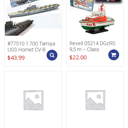
Revell 05214 DGzRS
#77510 1:700 Tamiya
9,5 m – Class
USS Hornet CV-8
Add to cart
$
22.00
$
43.99