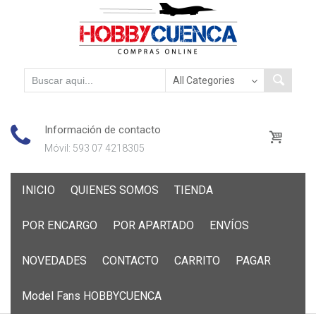
Información de contacto
Móvil: 593 07 4218305
Skip
INICIO
QUIENES SOMOS
TIENDA
to
content
POR ENCARGO
POR APARTADO
ENVÍOS
NOVEDADES
CONTACTO
CARRITO
PAGAR
Model Fans HOBBYCUENCA