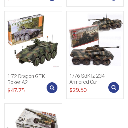
1/76 SdKfz 234
1:72 Dragon GTK
Armored Car
Boxer A2
Add to cart
$
29.50
$
47.75