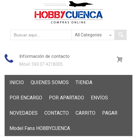
Información de contacto
Móvil: 593 07 4218305
Skip
INICIO
QUIENES SOMOS
TIENDA
to
content
POR ENCARGO
POR APARTADO
ENVÍOS
NOVEDADES
CONTACTO
CARRITO
PAGAR
Model Fans HOBBYCUENCA