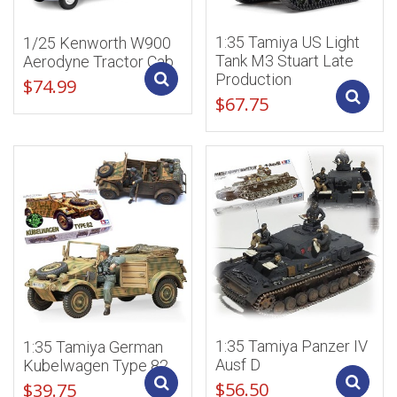
1:35 Tamiya US Light
1/25 Kenworth W900
Tank M3 Stuart Late
Aerodyne Tractor Cab
Production
Add to cart
$
74.99
$
67.75
1:35 Tamiya Panzer IV
1:35 Tamiya German
Ausf D
Kubelwagen Type 82
Add to cart
$
56.50
$
39.75