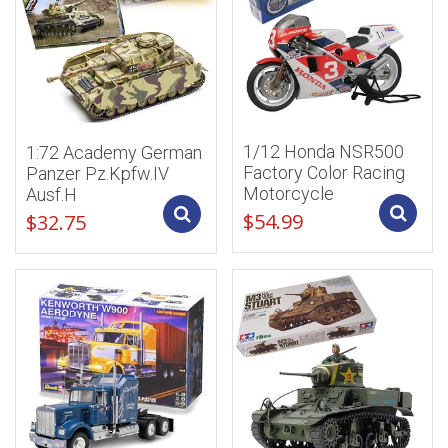
1/12 Honda NSR500
1:72 Academy German
Factory Color Racing
Panzer Pz.Kpfw.IV
Motorcycle
Ausf.H
Add to cart
$
54.99
$
32.75