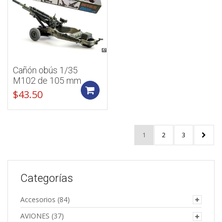
Cañón obús 1/35
M102 de 105 mm
Add to cart
$
43.50
1
2
3
Categorías
Accesorios
(84)
AVIONES
(37)