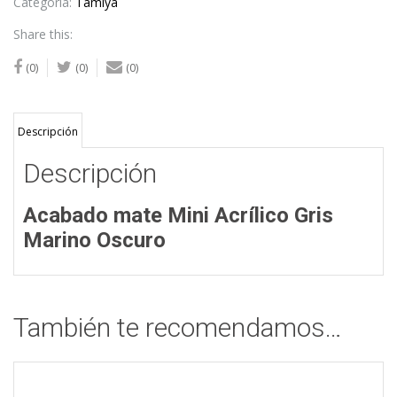
Acrylic
Categoría:
Tamiya
Matte
Share this:
Finish
cantidad
(0)
(0)
(0)
Descripción
Descripción
Acabado mate Mini Acrílico Gris
Marino Oscuro
También te recomendamos…