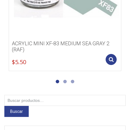
ACRYLIC MINI XF-83 MEDIUM SEA GRAY 2
(RAF)
Add
$
5.50
Buscar
por:
Buscar