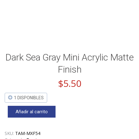
Dark Sea Gray Mini Acrylic Matte
Finish
$
5.50
1 DISPONIBLES
Añadir al carrito
Dark
Sea
Gray
Mini
SKU:
TAM-MXF54