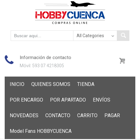
Información de contacto
Móvil: 593 07 4218305
Skip
INICIO
QUIENES SOMOS
TIENDA
to
content
POR ENCARGO
POR APARTADO
ENVÍOS
NOVEDADES
CONTACTO
CARRITO
PAGAR
Model Fans HOBBYCUENCA