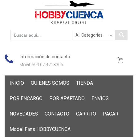
Información de contacto
Móvil: 593 07 4218305
Skip
INICIO
QUIENES SOMOS
TIENDA
to
content
POR ENCARGO
POR APARTADO
ENVÍOS
NOVEDADES
CONTACTO
CARRITO
PAGAR
Model Fans HOBBYCUENCA