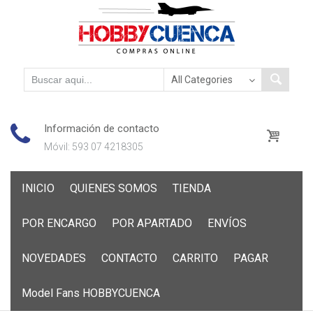
Información de contacto
Móvil: 593 07 4218305
Skip
INICIO
QUIENES SOMOS
TIENDA
to
content
POR ENCARGO
POR APARTADO
ENVÍOS
NOVEDADES
CONTACTO
CARRITO
PAGAR
Model Fans HOBBYCUENCA