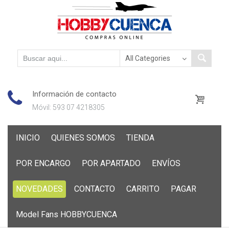
Información de contacto
Móvil: 593 07 4218305
Skip
INICIO
QUIENES SOMOS
TIENDA
to
content
POR ENCARGO
POR APARTADO
ENVÍOS
NOVEDADES
CONTACTO
CARRITO
PAGAR
Model Fans HOBBYCUENCA