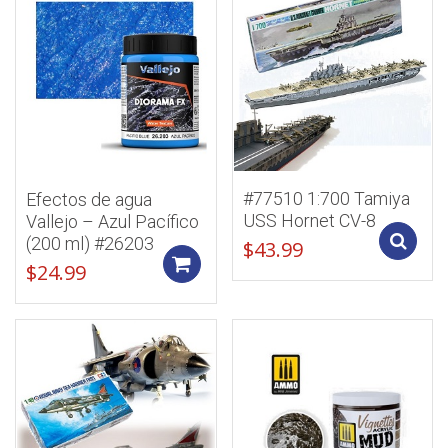
#77510 1:700 Tamiya
Efectos de agua
USS Hornet CV-8
Vallejo – Azul Pacífico
(200 ml) #26203
$
43.99
Add to cart
$
24.99