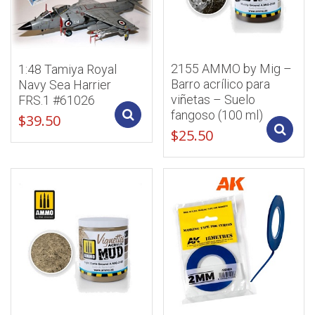
2155 AMMO by Mig –
1:48 Tamiya Royal
Barro acrílico para
Navy Sea Harrier
viñetas – Suelo
FRS.1 #61026
fangoso (100 ml)
Add to cart
$
39.50
$
25.50