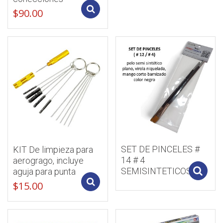
Add to cart
$
90.00
SET DE PINCELES #
KIT De limpieza para
14 # 4
aerogrago, incluye
SEMISINTETICOS
aguja para punta
Add to cart
$
15.00