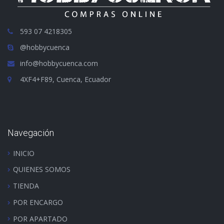
593 07 4218305
@hobbycuenca
info@hobbycuenca.com
4XF4+F89, Cuenca, Ecuador
Navegación
INICIO
QUIENES SOMOS
TIENDA
POR ENCARGO
POR APARTADO