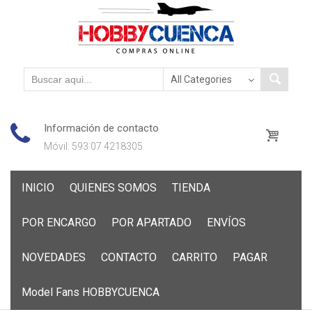
Información de contacto
Móvil: 593 07 4218305
Skip
INICIO
QUIENES SOMOS
TIENDA
to
content
POR ENCARGO
POR APARTADO
ENVÍOS
NOVEDADES
CONTACTO
CARRITO
PAGAR
Model Fans HOBBYCUENCA