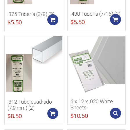
.438 Tubería (7/16) (2)
.375 Tubería (3/8) (2)
Add to cart
$
5.50
$
5.50
6 x 12 x .020 White
.312 Tubo cuadrado
Sheets
(7,9 mm) (2)
Add to cart
$
10.50
$
8.50