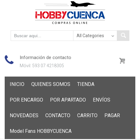
Información de contacto
Móvil: 593 07 4218305
Skip
INICIO
QUIENES SOMOS
TIENDA
to
content
POR ENCARGO
POR APARTADO
ENVÍOS
NOVEDADES
CONTACTO
CARRITO
PAGAR
Model Fans HOBBYCUENCA