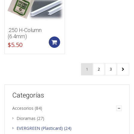
.250 H-Column
(6.4mm)
Add to cart
$
5.50
1
2
3
Categorías
Accesorios
(84)
Dioramas
(27)
EVERGREEN (Plasticard)
(24)