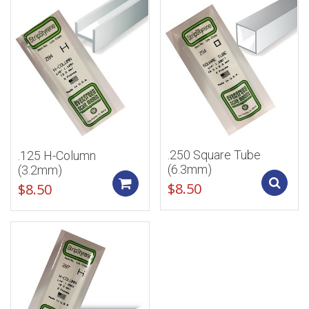
.250 Square Tube
.125 H-Column
(6.3mm)
(3.2mm)
Add to cart
$
8.50
$
8.50