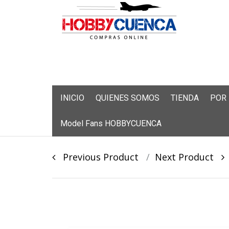
Skip
INICIO
QUIENES SOMOS
TIENDA
POR
to
content
Model Fans HOBBYCUENCA
Post
Previous Product
Next Product
navigation