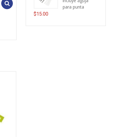
incluye aguja
Add to cart
para punta
$
15.00