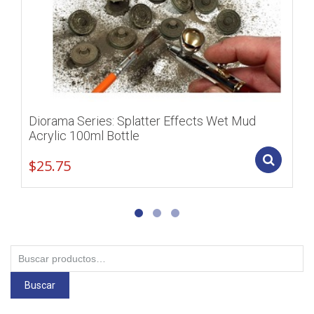
Diorama Series: Splatter Effects Wet Mud
Acrylic 100ml Bottle
Add
$
25.75
Buscar
por:
Buscar