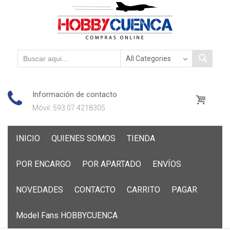
Información de contacto
Móvil: 593 07 4218305
Skip
INICIO
QUIENES SOMOS
TIENDA
to
content
POR ENCARGO
POR APARTADO
ENVÍOS
NOVEDADES
CONTACTO
CARRITO
PAGAR
Model Fans HOBBYCUENCA