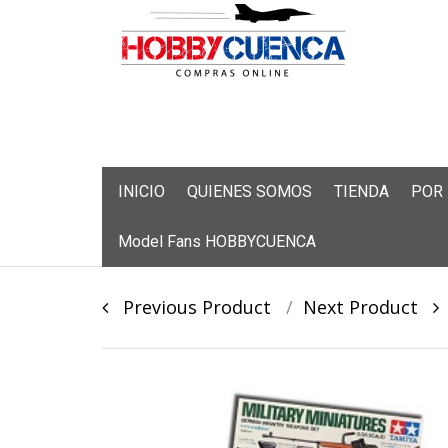
Skip
INICIO
QUIENES SOMOS
TIENDA
POR
to
content
Model Fans HOBBYCUENCA
Post
Previous Product
Next Product
navigation