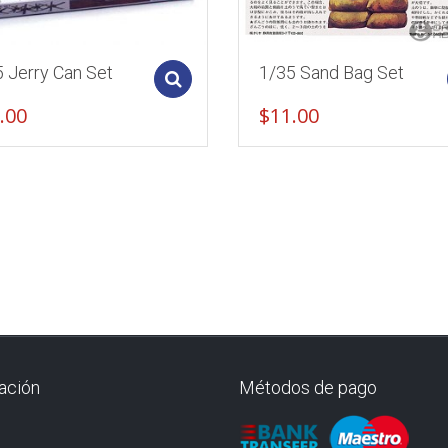
 Jerry Can Set
1/35 Sand Bag Set
Add to cart
.00
$
11.00
ación
Métodos de pago
O