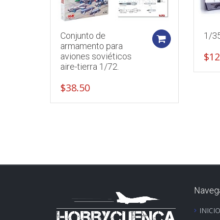
Conjunto de
1/35
Add to cart
armamento para
$
12
aviones soviéticos
aire-tierra 1/72.
$
38.50
Naveg
INICI