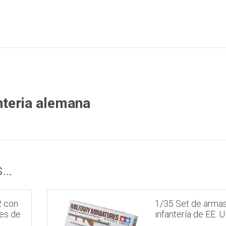
nteria alemana
s…
 con
1/35 Set de arma
les de
infantería de EE. U