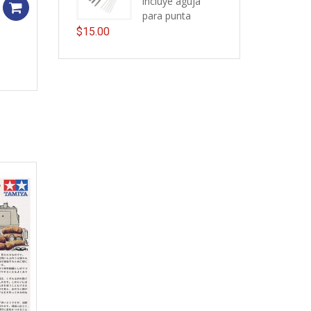
incluye aguja
Add to cart
para punta
$
15.00