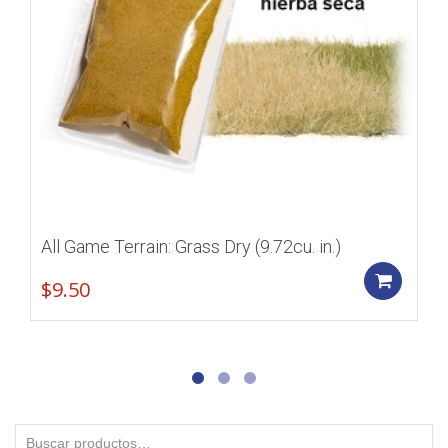
All Game Terrain: Grass Dry (9.72cu. in.)
Add
$
9.50
Buscar