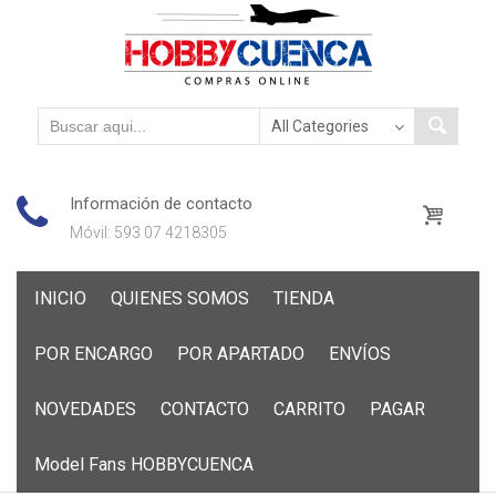
Información de contacto
Móvil: 593 07 4218305
Skip
INICIO
QUIENES SOMOS
TIENDA
to
content
POR ENCARGO
POR APARTADO
ENVÍOS
NOVEDADES
CONTACTO
CARRITO
PAGAR
Model Fans HOBBYCUENCA