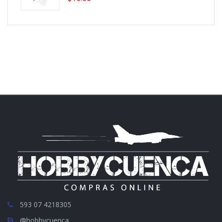
593 07 4218305
@hobbycuenca