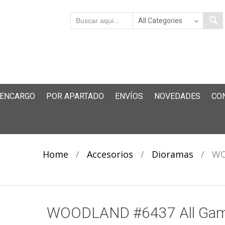
 ENCARGO
POR APARTADO
ENVÍOS
NOVEDADES
CO
Home
/
Accesorios
/
Dioramas
/
WO
WOODLAND #6437 All Ga