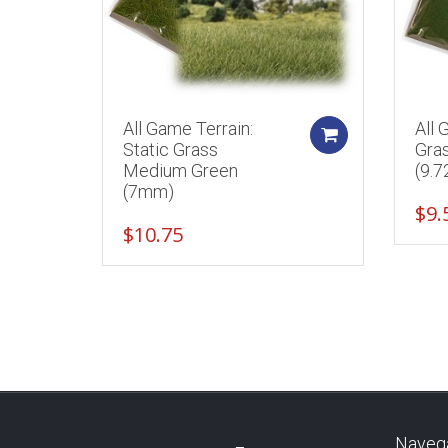
All Game Terrain:
All 
Add to cart
Static Grass
Gra
Medium Green
(9.7
(7mm)
$
9.
$
10.75
Naveg