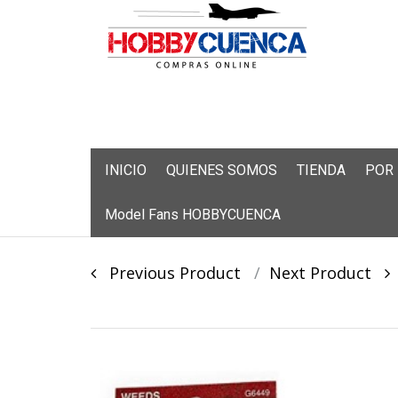
Skip
INICIO
QUIENES SOMOS
TIENDA
POR
to
content
Model Fans HOBBYCUENCA
Post
Previous Product
Next Product
navigation