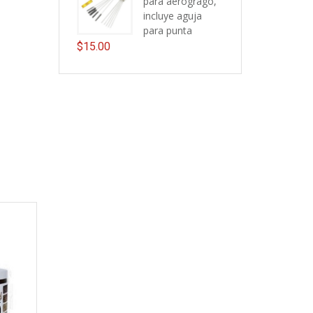
para aerogrago,
incluye aguja
para punta
$
15.00