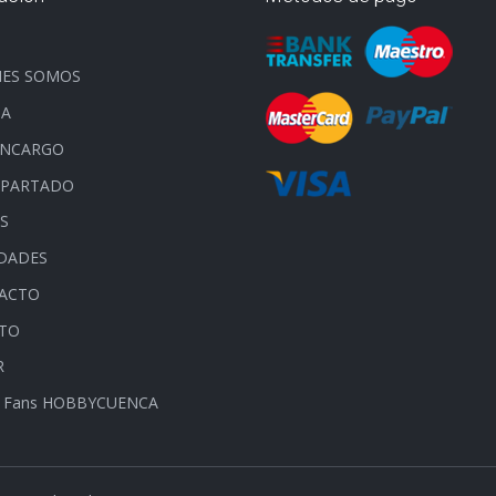
O
NES SOMOS
DA
ENCARGO
APARTADO
S
DADES
ACTO
ITO
R
 Fans HOBBYCUENCA