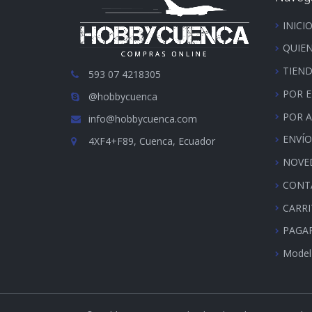
INICI
QUIE
TIEN
593 07 4218305
POR 
@hobbycuenca
POR 
info@hobbycuenca.com
ENVÍO
4XF4+F89, Cuenca, Ecuador
NOVE
CONT
CARR
PAGA
Model