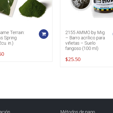
Game Terrain:
2155 AMMO by Mig
Add to cart
ss Spring
– Barro acrílico para
2cu. in.)
viñetas – Suelo
fangoso (100 ml)
50
$
25.50
ación
Métodos de pago