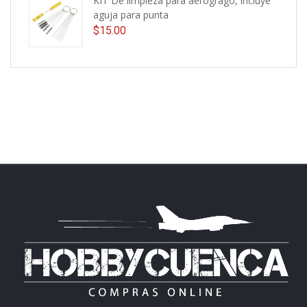
KIT De limpieza para aerogrago, incluye
aguja para punta
$
15.00