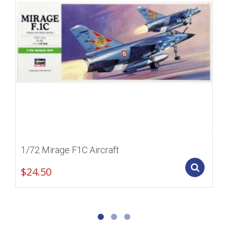
1/72 Mirage F1C Aircraft
Add
$
24.50