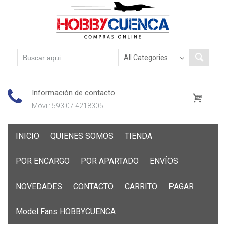
Información de contacto
Móvil: 593 07 4218305
Skip
INICIO
QUIENES SOMOS
TIENDA
to
content
POR ENCARGO
POR APARTADO
ENVÍOS
NOVEDADES
CONTACTO
CARRITO
PAGAR
Model Fans HOBBYCUENCA