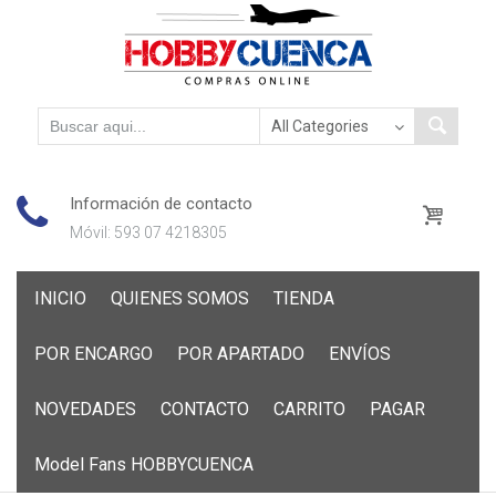
Información de contacto
Móvil: 593 07 4218305
Skip
INICIO
QUIENES SOMOS
TIENDA
to
content
POR ENCARGO
POR APARTADO
ENVÍOS
NOVEDADES
CONTACTO
CARRITO
PAGAR
Model Fans HOBBYCUENCA