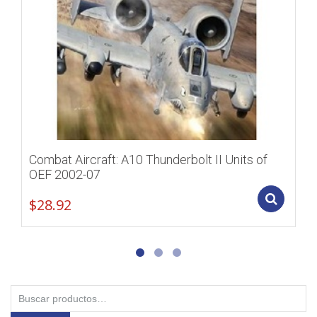
Combat Aircraft: A10 Thunderbolt II Units of
OEF 2002-07
Add
$
28.92
Buscar
por: