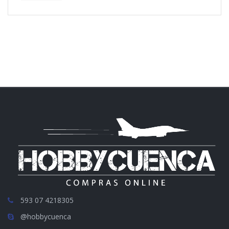
593 07 4218305
@hobbycuenca