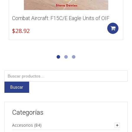
Combat Aircraft: F15C/E Eagle Units of OIF
Add
$
28.92
Buscar
por:
Buscar
Categorías
Accesorios
(84)