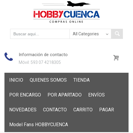
Información de contacto
Móvil: 593 07 4218305
Skip
INICIO
QUIENES SOMOS
TIENDA
to
content
POR ENCARGO
POR APARTADO
ENVÍOS
NOVEDADES
CONTACTO
CARRITO
PAGAR
Model Fans HOBBYCUENCA