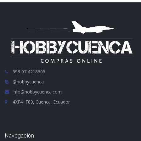
593 07 4218305
@hobbycuenca
info@hobbycuenca.com
4XF4+F89, Cuenca, Ecuador
Navegación