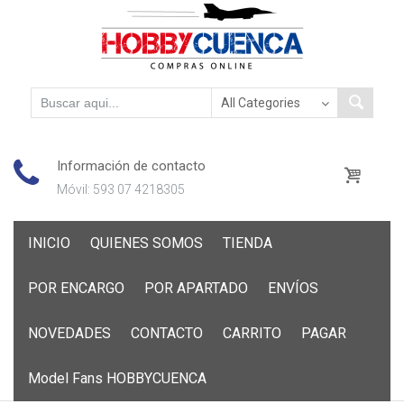
Información de contacto
Móvil: 593 07 4218305
Skip
INICIO
QUIENES SOMOS
TIENDA
to
content
POR ENCARGO
POR APARTADO
ENVÍOS
NOVEDADES
CONTACTO
CARRITO
PAGAR
Model Fans HOBBYCUENCA