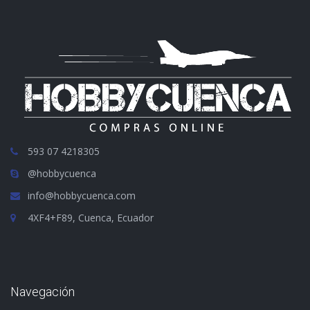
593 07 4218305
@hobbycuenca
info@hobbycuenca.com
4XF4+F89, Cuenca, Ecuador
Navegación