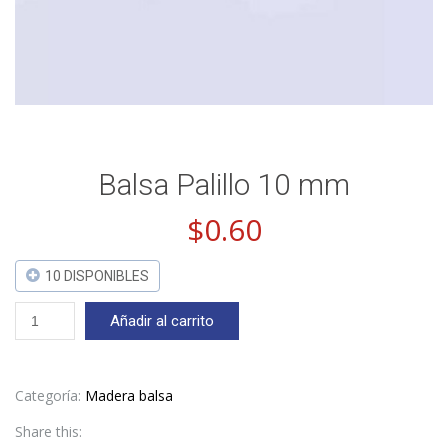
Balsa Palillo 10 mm
$
0.60
10 DISPONIBLES
Balsa
Añadir al carrito
Palillo
10
mm
cantidad
Categoría:
Madera balsa
Share this: