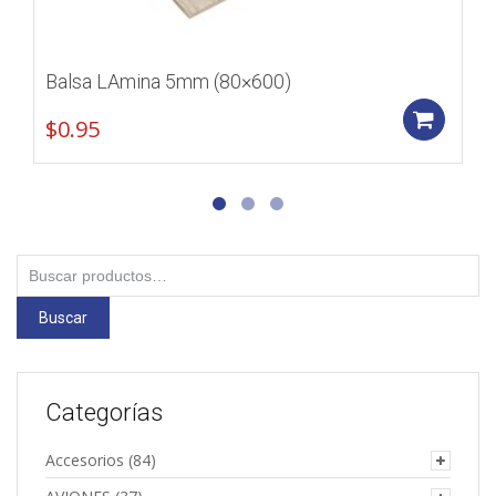
Balsa LAmina 5mm (80×600)
Add
$
0.95
Buscar
por:
Buscar
Categorías
Accesorios
(84)