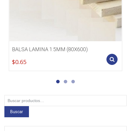
BALSA LAMINA 1.5MM (80X600)
Add
$
0.65
Buscar
por:
Buscar