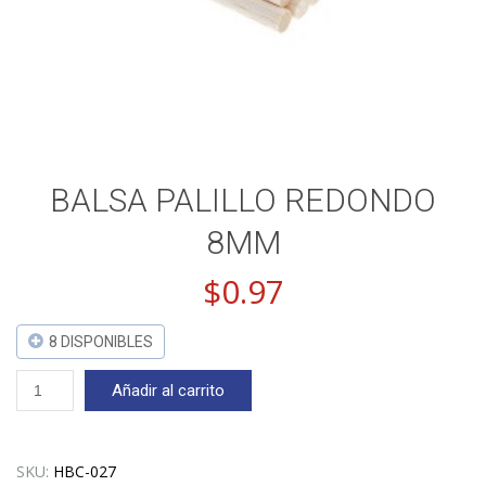
BALSA PALILLO REDONDO
8MM
$
0.97
8 DISPONIBLES
BALSA
Añadir al carrito
PALILLO
REDONDO
8MM
cantidad
SKU:
HBC-027