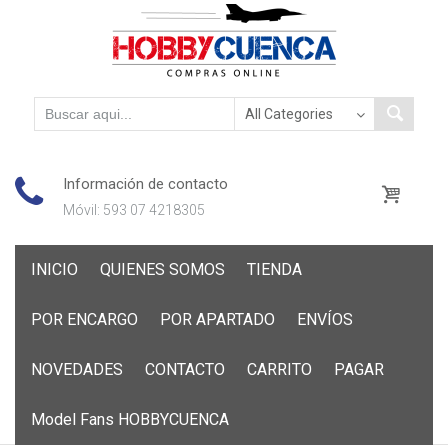
Información de contacto
Móvil: 593 07 4218305
Skip
INICIO
QUIENES SOMOS
TIENDA
to
content
POR ENCARGO
POR APARTADO
ENVÍOS
NOVEDADES
CONTACTO
CARRITO
PAGAR
Model Fans HOBBYCUENCA