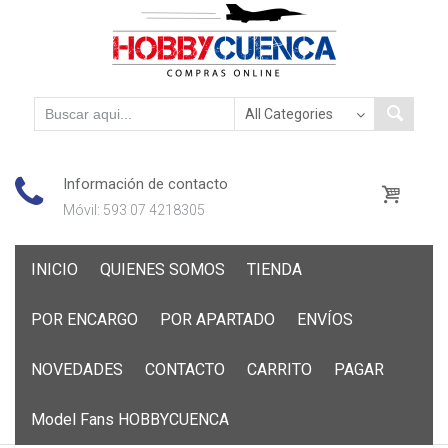
Información de contacto
Móvil: 593 07 4218305
Skip
INICIO
QUIENES SOMOS
TIENDA
to
content
POR ENCARGO
POR APARTADO
ENVÍOS
NOVEDADES
CONTACTO
CARRITO
PAGAR
Model Fans HOBBYCUENCA