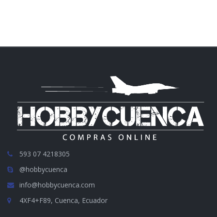
593 07 4218305
@hobbycuenca
info@hobbycuenca.com
4XF4+F89, Cuenca, Ecuador