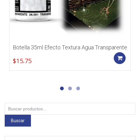
Botella 35ml Efecto Textura Agua Transparente
Add
$
15.75
Buscar
por:
Buscar