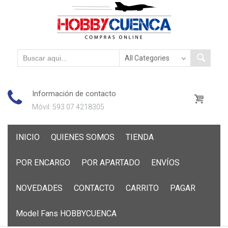
Información de contacto
Móvil: 593 07 4218305
Skip
INICIO
QUIENES SOMOS
TIENDA
to
content
POR ENCARGO
POR APARTADO
ENVÍOS
NOVEDADES
CONTACTO
CARRITO
PAGAR
Model Fans HOBBYCUENCA