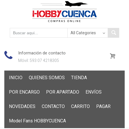
Información de contacto
Móvil: 593 07 4218305
Skip
INICIO
QUIENES SOMOS
TIENDA
to
content
POR ENCARGO
POR APARTADO
ENVÍOS
NOVEDADES
CONTACTO
CARRITO
PAGAR
Model Fans HOBBYCUENCA