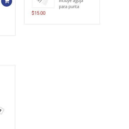
incluye aguja
Add to cart
para punta
$
15.00