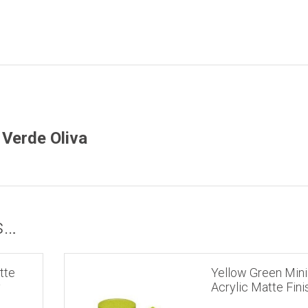
 Verde Oliva
s…
tte
Yellow Green Mini
y
Acrylic Matte Fini