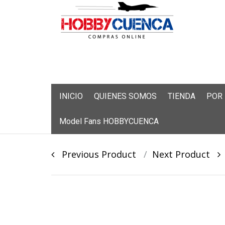
Skip
INICIO
QUIENES SOMOS
TIENDA
POR
to
content
Model Fans HOBBYCUENCA
Post
Previous Product
Next Product
navigation