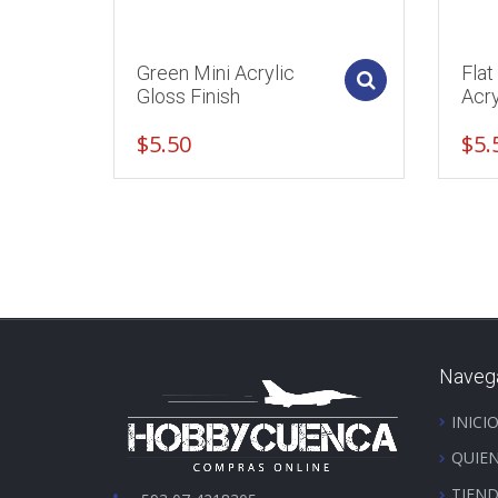
Green Mini Acrylic
Flat
Add to cart
Gloss Finish
Acry
$
5.50
$
5.
Naveg
INICI
QUIE
TIEN