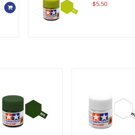
$
5.50
Add to cart