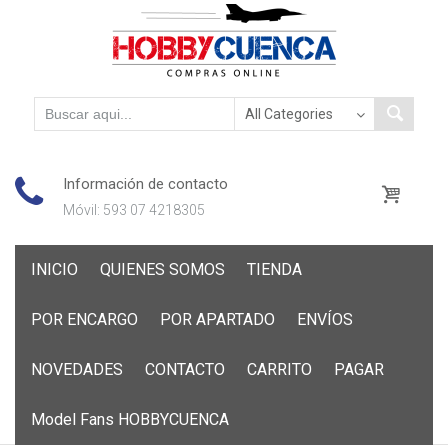
Información de contacto
Móvil: 593 07 4218305
Skip
INICIO
QUIENES SOMOS
TIENDA
to
content
POR ENCARGO
POR APARTADO
ENVÍOS
NOVEDADES
CONTACTO
CARRITO
PAGAR
Model Fans HOBBYCUENCA