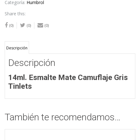
Tinlets
Categoría:
Humbrol
cantidad
Share this:
(0)
(0)
(0)
Descripción
Descripción
14ml. Esmalte Mate Camuflaje Gris
Tinlets
También te recomendamos…