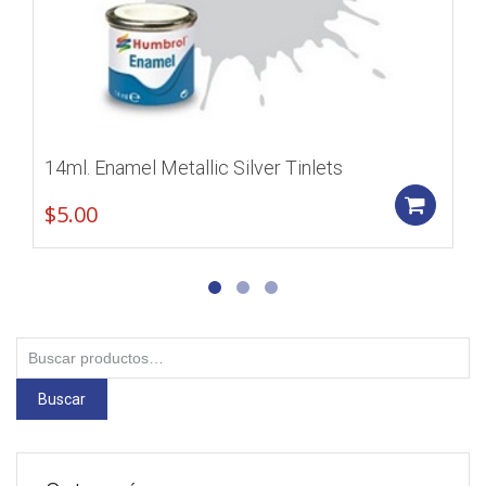
14ml. Enamel Metallic Silver Tinlets
Add
$
5.00
Buscar
por:
Buscar