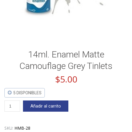
14ml. Enamel Matte
Camouflage Grey Tinlets
$
5.00
5 DISPONIBLES
14ml.
Añadir al carrito
Enamel
Matte
Camouflage
Grey
SKU:
HMB-28