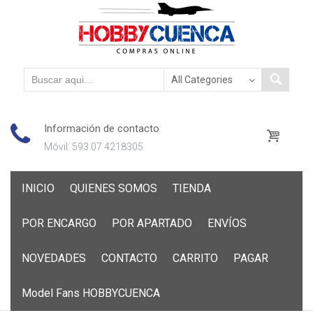
Información de contacto
Móvil: 593 07 4218305
Skip
INICIO
QUIENES SOMOS
TIENDA
to
content
POR ENCARGO
POR APARTADO
ENVÍOS
NOVEDADES
CONTACTO
CARRITO
PAGAR
Model Fans HOBBYCUENCA