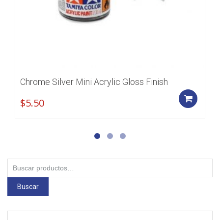
Chrome Silver Mini Acrylic Gloss Finish
Add
$
5.50
Buscar
por:
Buscar