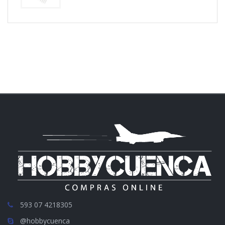
593 07 4218305
@hobbycuenca