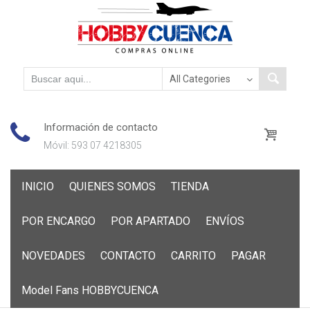
Información de contacto
Móvil: 593 07 4218305
Skip
INICIO
QUIENES SOMOS
TIENDA
to
content
POR ENCARGO
POR APARTADO
ENVÍOS
NOVEDADES
CONTACTO
CARRITO
PAGAR
Model Fans HOBBYCUENCA