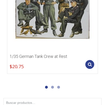
1/35 German Tank Crew at Rest
Add
$
20.75
Buscar