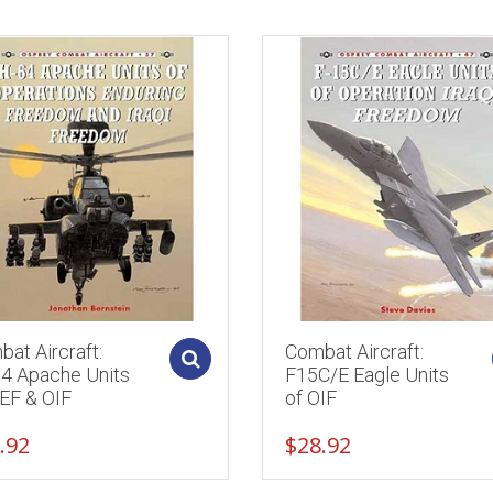
at Aircraft:
Combat Aircraft:
Add to cart
4 Apache Units
F15C/E Eagle Units
EF & OIF
of OIF
.92
$
28.92