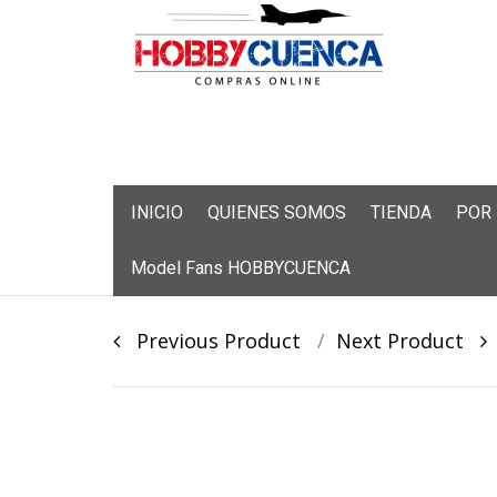
Skip
INICIO
QUIENES SOMOS
TIENDA
POR
to
content
Model Fans HOBBYCUENCA
Post
Previous Product
Next Product
navigation