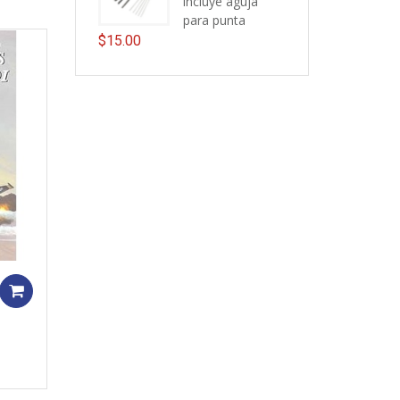
incluye aguja
para punta
$
15.00
Add to cart