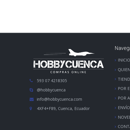
Naveg
INICI
QUIE
TIEN
593 07 4218305
POR 
@hobbycuenca
POR 
info@hobbycuenca.com
ENVÍO
4XF4+F89, Cuenca, Ecuador
NOVE
CONT