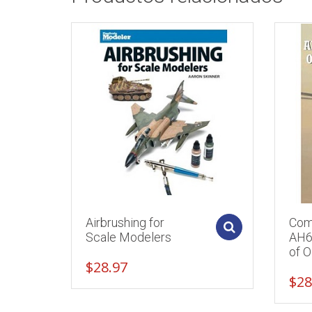
Airbrushing for
Comb
Add to cart
Scale Modelers
AH6
of O
$
28.97
$
28