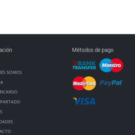
ación
Métodos de pago
O
NES SOMOS
DA
ENCARGO
APARTADO
S
DADES
ACTO