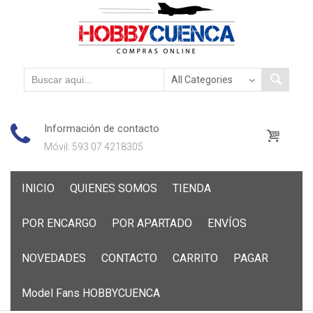
Información de contacto
Móvil: 593 07 4218305
Skip
INICIO
QUIENES SOMOS
TIENDA
to
content
POR ENCARGO
POR APARTADO
ENVÍOS
NOVEDADES
CONTACTO
CARRITO
PAGAR
Model Fans HOBBYCUENCA