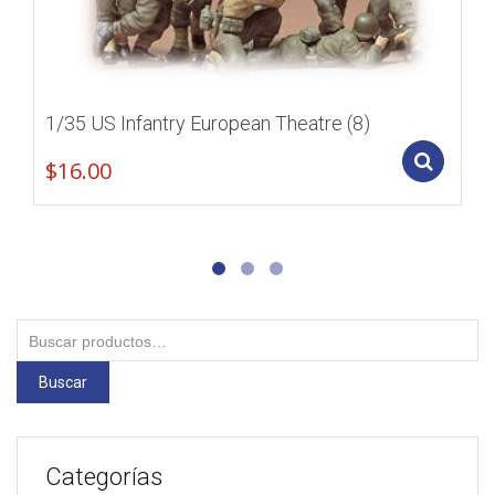
1/35 US Infantry European Theatre (8)
Add
$
16.00
Buscar
por:
Buscar
Categorías