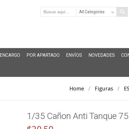
 ENCARGO
POR APARTADO
ENVÍOS
NOVEDADES
CO
Home
/
Figuras
/
ES
1/35 Cañon Anti Tanque 
$
20.50