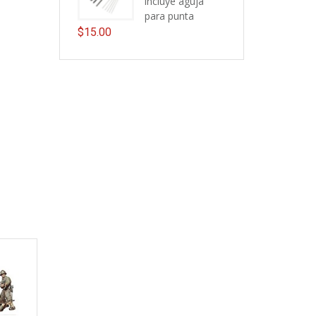
incluye aguja
para punta
$
15.00