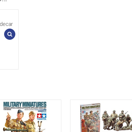
idecar
Add to cart