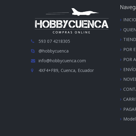
Naveg
INICI
QUIE
TIEN
593 07 4218305
POR 
@hobbycuenca
POR 
info@hobbycuenca.com
ENVÍO
4XF4+F89, Cuenca, Ecuador
NOVE
CONT
CARR
PAGA
Model