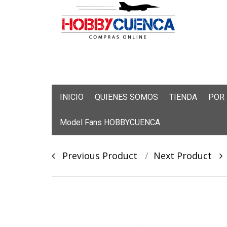
Skip
INICIO
QUIENES SOMOS
TIENDA
POR
to
content
Model Fans HOBBYCUENCA
Post
Previous Product
Next Product
navigation