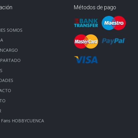
ación
Métodos de pago
O
NES SOMOS
DA
ENCARGO
APARTADO
S
DADES
ACTO
ITO
R
 Fans HOBBYCUENCA