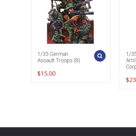
1/35 German
1/3
Add to cart
Assault Troops (8)
Arti
Corp
$
15.00
$
23