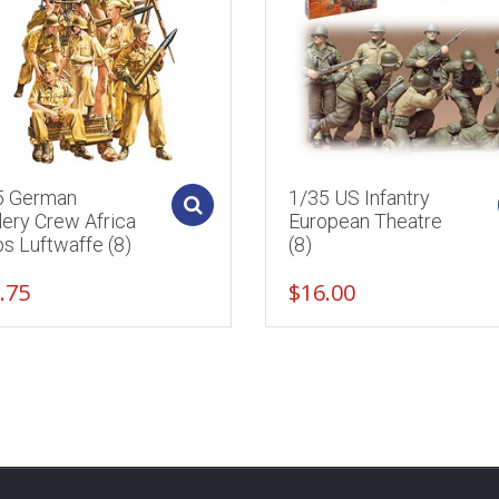
5 German
1/35 US Infantry
Add to cart
llery Crew Africa
European Theatre
s Luftwaffe (8)
(8)
.75
$
16.00