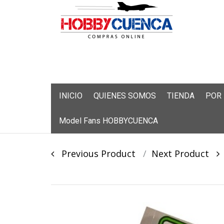
Skip
INICIO
QUIENES SOMOS
TIENDA
POR
to
content
Model Fans HOBBYCUENCA
Post
Previous Product
Next Product
navigation