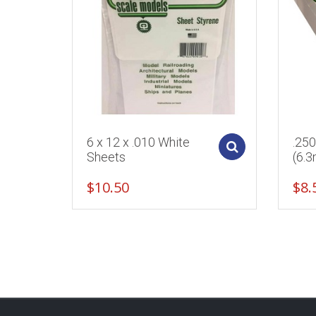
6 x 12 x .010 White
.25
Add to cart
Sheets
(6.
$
10.50
$
8.