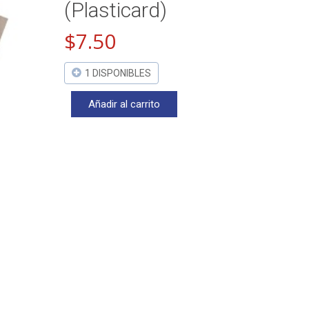
(Plasticard)
$
7.50
1 DISPONIBLES
Añadir al carrito
.093
Tubo
(3/32)
EVERGREEN
(Plasticard)
cantidad