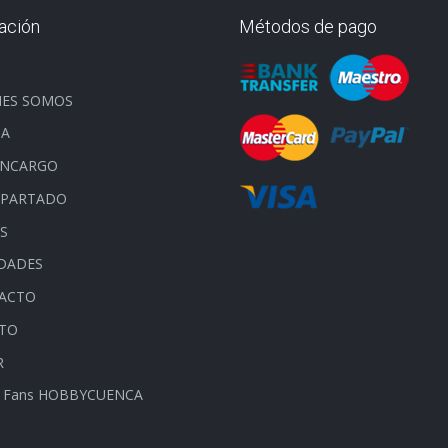
ación
Métodos de pago
O
NES SOMOS
DA
ENCARGO
APARTADO
S
DADES
ACTO
ITO
R
 Fans HOBBYCUENCA