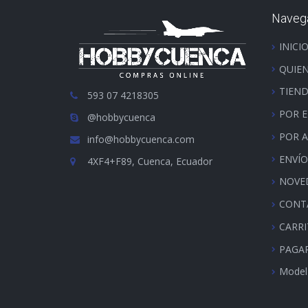
Naveg
INICI
QUIE
TIEN
593 07 4218305
POR 
@hobbycuenca
POR 
info@hobbycuenca.com
ENVÍO
4XF4+F89, Cuenca, Ecuador
NOVE
CONT
CARR
PAGA
Model