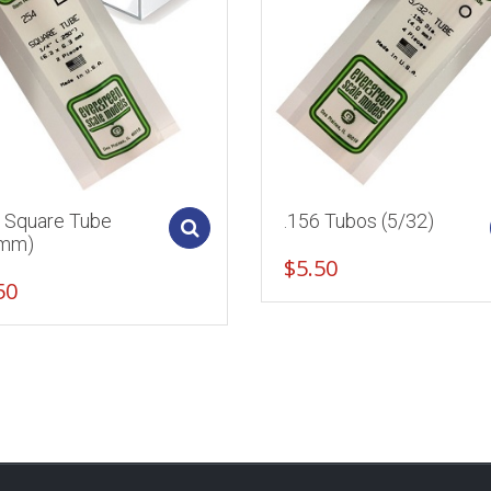
0 Square Tube
.156 Tubos (5/32)
Add to cart
3mm)
$
5.50
50