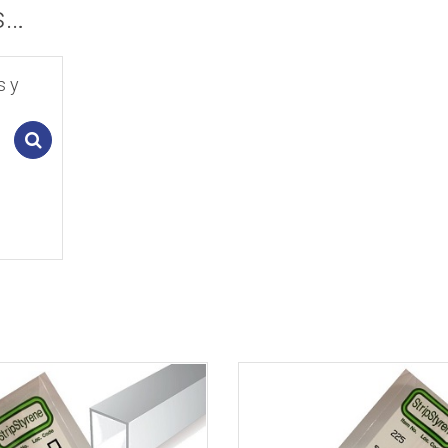
s…
s y
Add to cart