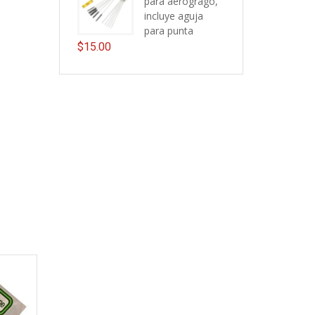
para aerogrago,
incluye aguja
para punta
$
15.00