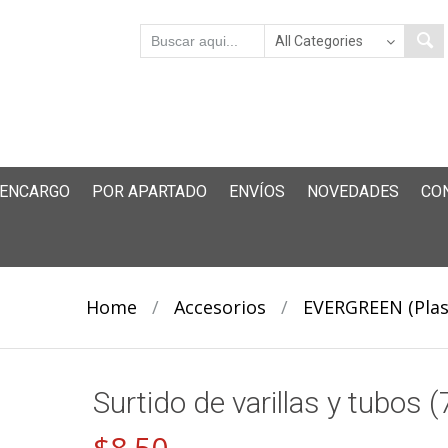
 ENCARGO
POR APARTADO
ENVÍOS
NOVEDADES
CO
Home
/
Accesorios
/
EVERGREEN (Plas
Surtido de varillas y tubos (
$
8.50