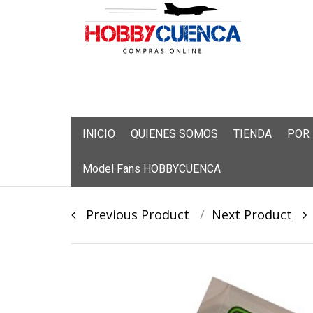
Skip
INICIO
QUIENES SOMOS
TIENDA
POR
to
content
Model Fans HOBBYCUENCA
Post
Previous Product
Next Product
navigation