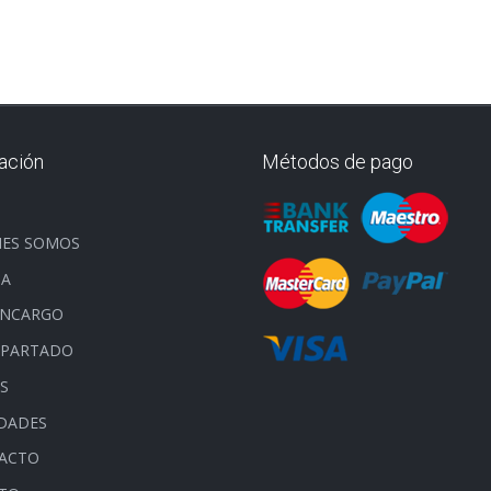
ación
Métodos de pago
O
NES SOMOS
DA
ENCARGO
APARTADO
S
DADES
ACTO