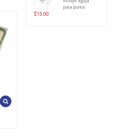
incluye aguja
para punta
$
15.00
Add to cart