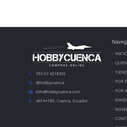
Naveg
INICI
QUIE
TIEN
593 07 4218305
POR 
@hobbycuenca
POR 
info@hobbycuenca.com
ENVÍO
4XF4+F89, Cuenca, Ecuador
NOVE
CONT