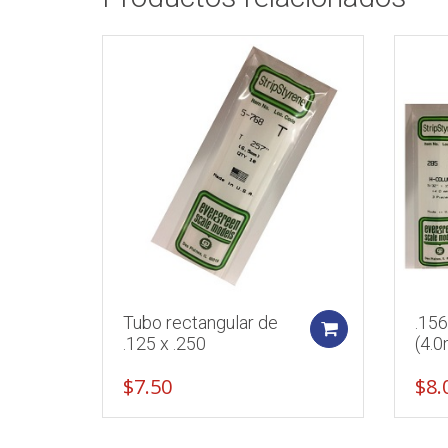
Tubo rectangular de
.15
Add to cart
.125 x .250
(4.0
$
7.50
$
8.