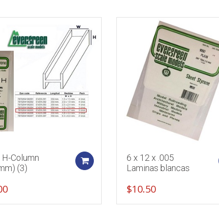
6 H-Column
6 x 12 x .005
Add to cart
mm) (3)
Laminas blancas
00
$
10.50