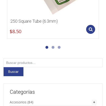
.250 Square Tube (6.3mm)
Add
$
8.50
Buscar
por:
Buscar
Categorías
Accesorios
(84)