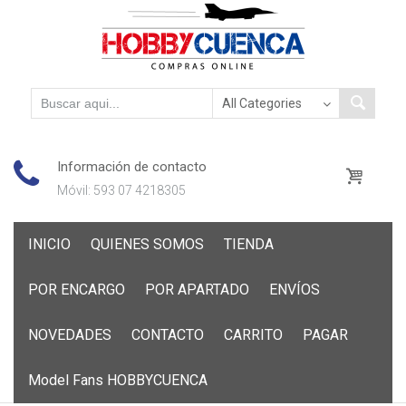
Información de contacto
Móvil: 593 07 4218305
Skip
INICIO
QUIENES SOMOS
TIENDA
to
content
POR ENCARGO
POR APARTADO
ENVÍOS
NOVEDADES
CONTACTO
CARRITO
PAGAR
Model Fans HOBBYCUENCA