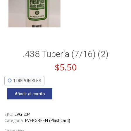
.438 Tubería (7/16) (2)
$
5.50
1 DISPONIBLES
Añadir al carrito
.438
Tubería
(7/16)
(2)
SKU:
EVG-234
cantidad
Categoría:
EVERGREEN (Plasticard)
Share this: