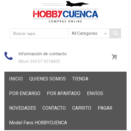
Información de contacto
Móvil: 593 07 4218305
Skip
INICIO
QUIENES SOMOS
TIENDA
to
content
POR ENCARGO
POR APARTADO
ENVÍOS
NOVEDADES
CONTACTO
CARRITO
PAGAR
Model Fans HOBBYCUENCA