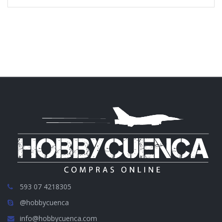
593 07 4218305
@hobbycuenca
info@hobbycuenca.com