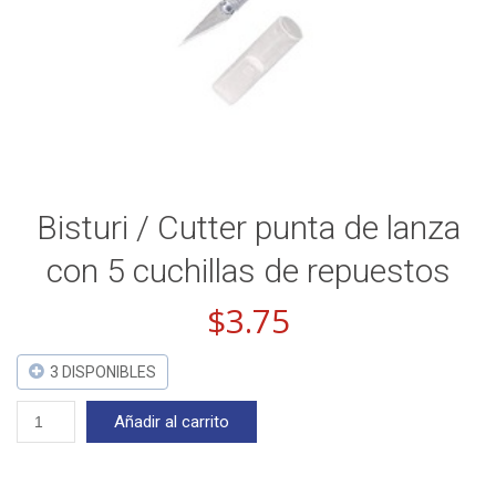
Bisturi / Cutter punta de lanza
con 5 cuchillas de repuestos
$
3.75
3 DISPONIBLES
Bisturi
Añadir al carrito
/
Cutter
punta