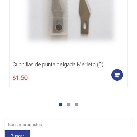
Cuchillas de punta delgada Merleto (5)
Add
$
1.50
Buscar
por:
Buscar