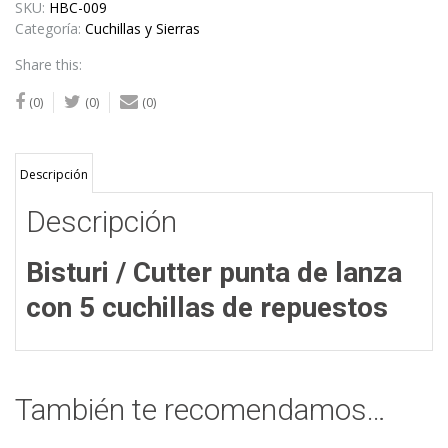
de
SKU:
HBC-009
lanza
Categoría:
Cuchillas y Sierras
con
Share this:
5
cuchillas
(0)
(0)
(0)
de
repuestos
cantidad
Descripción
Descripción
Bisturi / Cutter punta de lanza
con 5 cuchillas de repuestos
También te recomendamos…