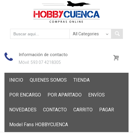
Información de contacto
Móvil: 593 07 4218305
Skip
INICIO
QUIENES SOMOS
TIENDA
to
content
POR ENCARGO
POR APARTADO
ENVÍOS
NOVEDADES
CONTACTO
CARRITO
PAGAR
Model Fans HOBBYCUENCA