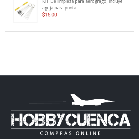
KIT De limpieza para aerogrago, incluye
aguja para punta
$
15.00