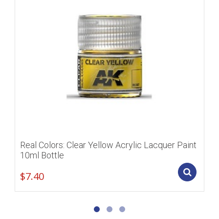
Real Colors: Clear Yellow Acrylic Lacquer Paint
10ml Bottle
Add
$
7.40