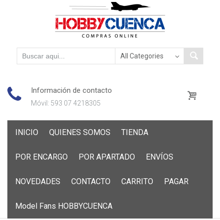
Información de contacto
Móvil: 593 07 4218305
Skip
INICIO
QUIENES SOMOS
TIENDA
to
content
POR ENCARGO
POR APARTADO
ENVÍOS
NOVEDADES
CONTACTO
CARRITO
PAGAR
Model Fans HOBBYCUENCA