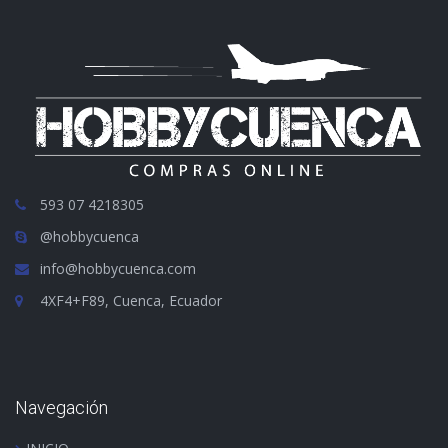
593 07 4218305
@hobbycuenca
info@hobbycuenca.com
4XF4+F89, Cuenca, Ecuador
Navegación