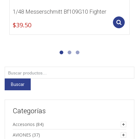
1/48 Messerschmitt Bf109G10 Fighter
Add
$
39.50
Buscar
por:
Buscar
Categorías
Accesorios
(84)
AVIONES
(37)