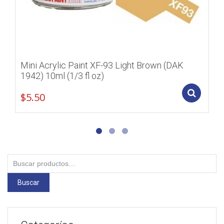
Mini Acrylic Paint XF-93 Light Brown (DAK
1942) 10ml (1/3 fl oz)
Add
$
5.50
Buscar
por:
Buscar