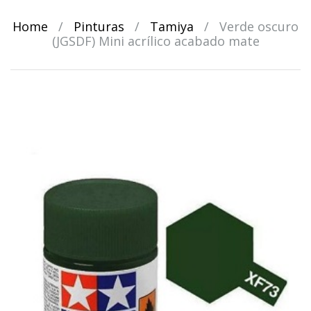
Home
/
Pinturas
/
Tamiya
/
Verde oscuro
(JGSDF) Mini acrílico acabado mate