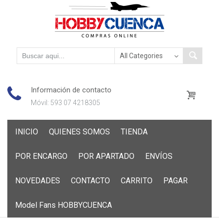
Información de contacto
Móvil: 593 07 4218305
Skip
INICIO
QUIENES SOMOS
TIENDA
to
content
POR ENCARGO
POR APARTADO
ENVÍOS
NOVEDADES
CONTACTO
CARRITO
PAGAR
Model Fans HOBBYCUENCA