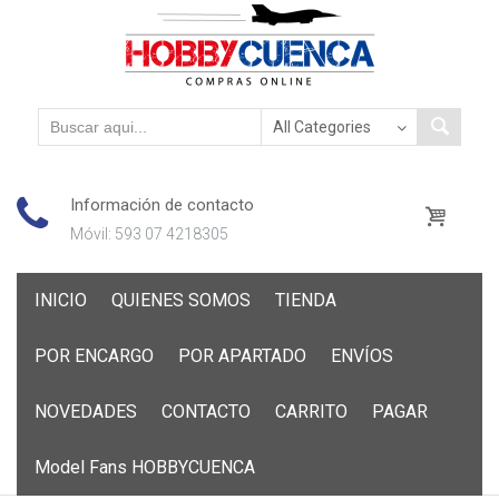
Información de contacto
Móvil: 593 07 4218305
Skip
INICIO
QUIENES SOMOS
TIENDA
to
content
POR ENCARGO
POR APARTADO
ENVÍOS
NOVEDADES
CONTACTO
CARRITO
PAGAR
Model Fans HOBBYCUENCA