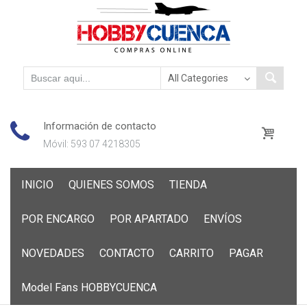
Información de contacto
Móvil: 593 07 4218305
Skip
INICIO
QUIENES SOMOS
TIENDA
to
content
POR ENCARGO
POR APARTADO
ENVÍOS
NOVEDADES
CONTACTO
CARRITO
PAGAR
Model Fans HOBBYCUENCA