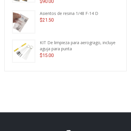
$
90.00
Asientos de resina 1/48 F-14 D
$
21.50
KIT De limpieza para aerogrago, incluye
aguja para punta
$
15.00