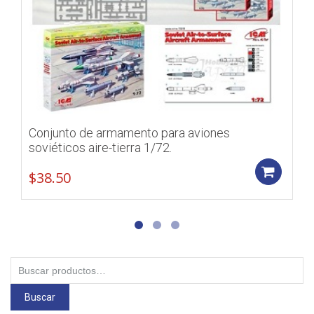
Conjunto de armamento para aviones
soviéticos aire-tierra 1/72.
Add
$
38.50
Buscar
por:
Buscar