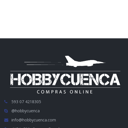
593 07 4218305
@hobbycuenca
info@hobbycuenca.com