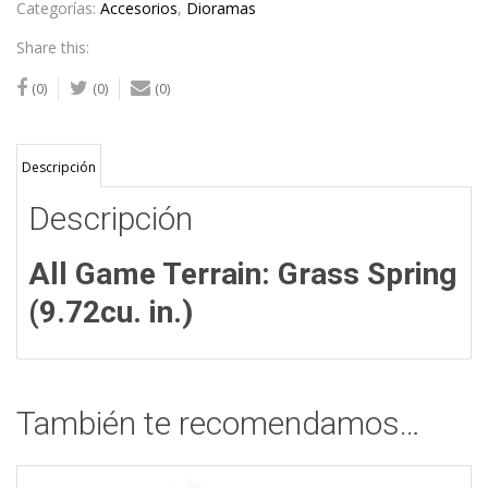
(9.72cu.
Categorías:
Accesorios
,
Dioramas
in.)
Share this:
cantidad
(0)
(0)
(0)
Descripción
Descripción
All Game Terrain: Grass Spring
(9.72cu. in.)
También te recomendamos…