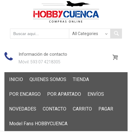
Información de contacto
Móvil: 593 07 4218305
Skip
INICIO
QUIENES SOMOS
TIENDA
to
content
POR ENCARGO
POR APARTADO
ENVÍOS
NOVEDADES
CONTACTO
CARRITO
PAGAR
Model Fans HOBBYCUENCA