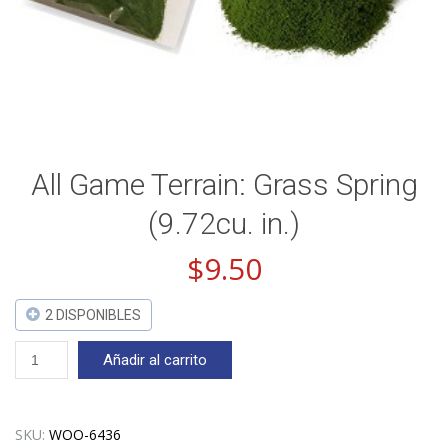
All Game Terrain: Grass Spring
(9.72cu. in.)
$
9.50
2 DISPONIBLES
All
Añadir al carrito
Game
Terrain:
Grass
Spring
SKU:
WOO-6436