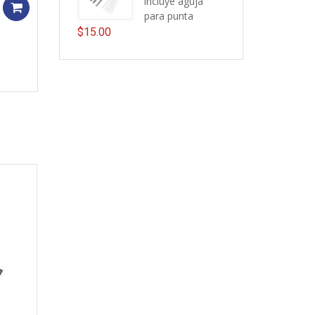
incluye aguja
Add to cart
para punta
$
15.00