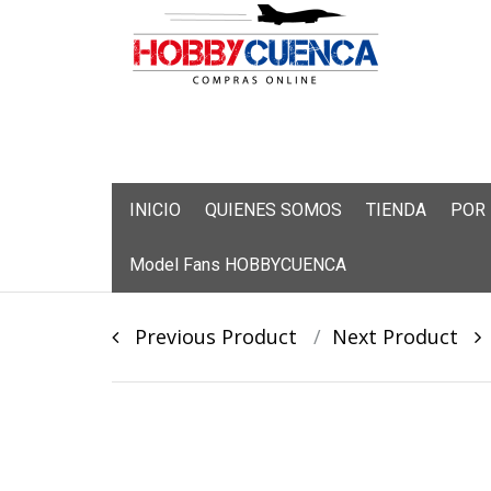
Skip
INICIO
QUIENES SOMOS
TIENDA
POR
to
content
Model Fans HOBBYCUENCA
Post
Previous Product
Next Product
navigation