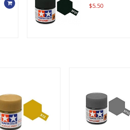
Add to cart
$
5.50