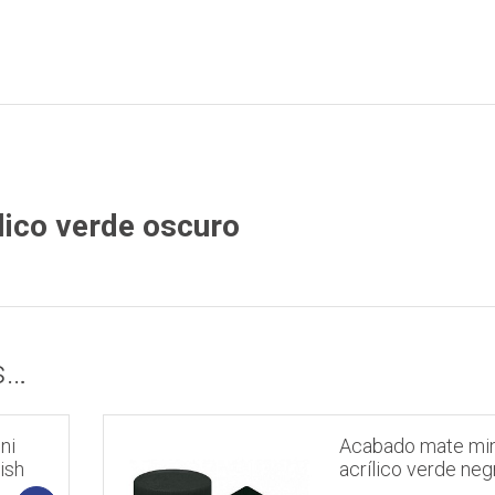
lico verde oscuro
s…
ni
Acabado mate min
ish
acrílico verde neg