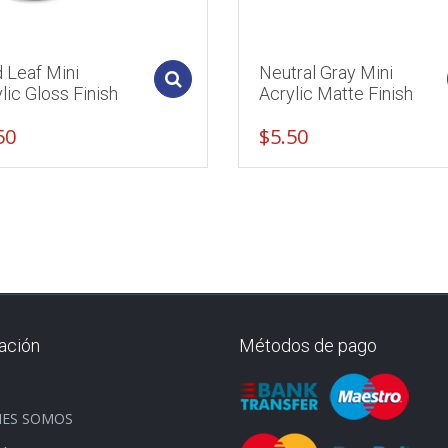
 Leaf Mini
Neutral Gray Mini
Add to cart
lic Gloss Finish
Acrylic Matte Finish
50
$
5.50
ación
Métodos de pago
O
NES SOMOS