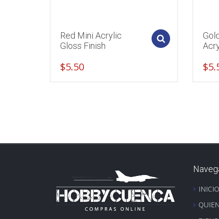
Red Mini Acrylic
Gold
Add to cart
Gloss Finish
Acry
$
5.50
$
5.
Naveg
INICI
QUIE