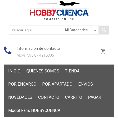
Información de contacto
Móvil: 593 07 4218305
Skip
INICIO
QUIENES SOMOS
TIENDA
to
content
POR ENCARGO
POR APARTADO
ENVÍOS
NOVEDADES
CONTACTO
CARRITO
PAGAR
Model Fans HOBBYCUENCA