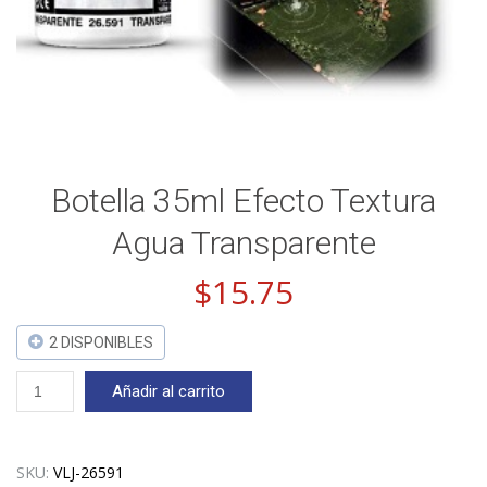
Botella 35ml Efecto Textura
Agua Transparente
$
15.75
2 DISPONIBLES
Botella
Añadir al carrito
35ml
Efecto
Textura
Agua
SKU:
VLJ-26591