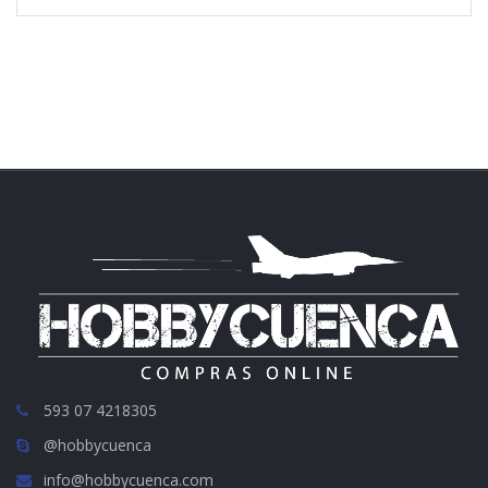
593 07 4218305
@hobbycuenca
info@hobbycuenca.com