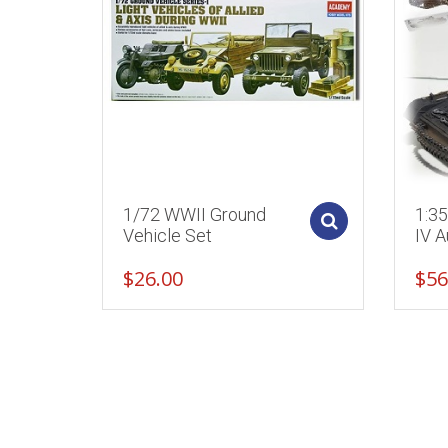
1/72 WWII Ground
1:3
Add to cart
Vehicle Set
IV A
$
26.00
$
56