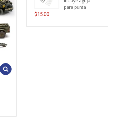
incluye aguja
para punta
$
15.00
Add to cart