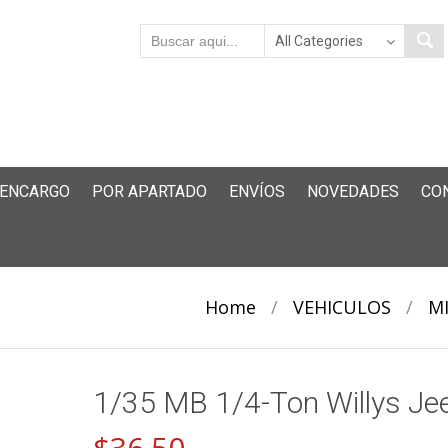
 ENCARGO
POR APARTADO
ENVÍOS
NOVEDADES
CO
Home
/
VEHICULOS
/
MI
1/35 MB 1/4-Ton Willys Je
$
36.50