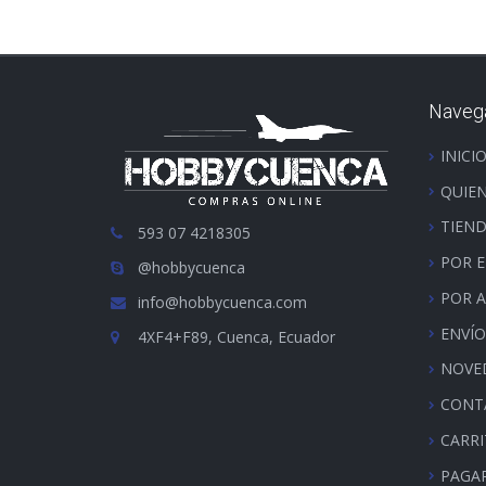
Naveg
INICI
QUIE
TIEN
593 07 4218305
POR 
@hobbycuenca
POR 
info@hobbycuenca.com
ENVÍO
4XF4+F89, Cuenca, Ecuador
NOVE
CONT
CARR
PAGA