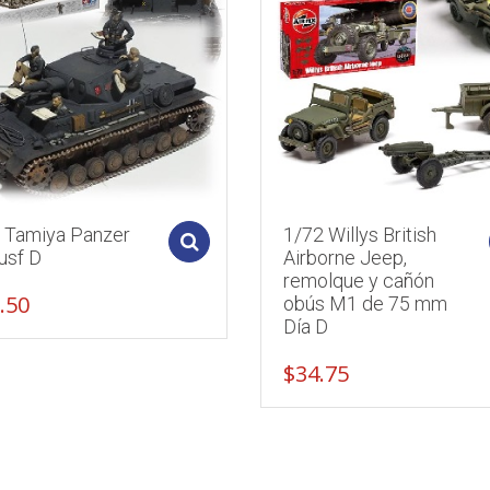
5 Tamiya Panzer
1/72 Willys British
Add to cart
usf D
Airborne Jeep,
remolque y cañón
.50
obús M1 de 75 mm
Día D
$
34.75