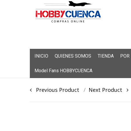
Skip
INICIO
QUIENES SOMOS
TIENDA
POR
to
content
Model Fans HOBBYCUENCA
Post
Previous Product
Next Product
navigation