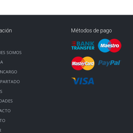
ación
Métodos de pago
O
NES SOMOS
DA
ENCARGO
APARTADO
S
DADES
ACTO
ITO
R