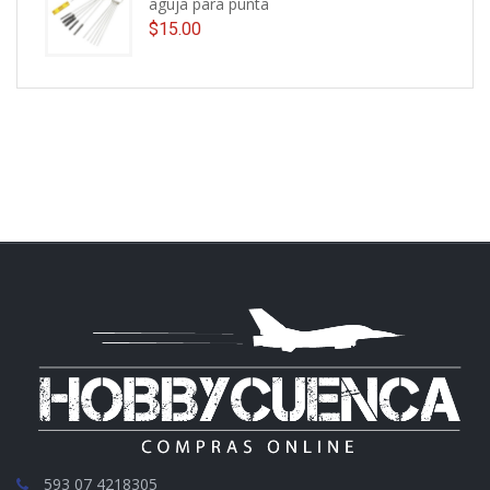
aguja para punta
$
15.00
593 07 4218305