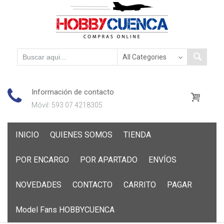
Información de contacto
Móvil: 593 07 4218305
Skip
INICIO
QUIENES SOMOS
TIENDA
to
content
POR ENCARGO
POR APARTADO
ENVÍOS
NOVEDADES
CONTACTO
CARRITO
PAGAR
Model Fans HOBBYCUENCA