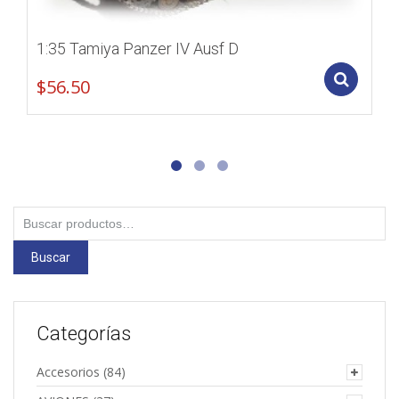
1:35 Tamiya Panzer IV Ausf D
Add
$
56.50
Buscar
por:
Buscar
Categorías
Accesorios
(84)