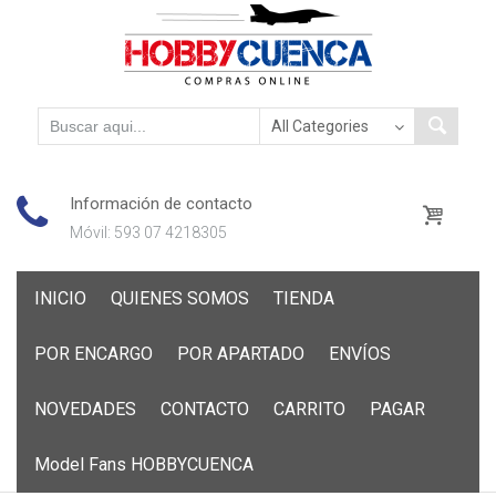
Información de contacto
Móvil: 593 07 4218305
Skip
INICIO
QUIENES SOMOS
TIENDA
to
content
POR ENCARGO
POR APARTADO
ENVÍOS
NOVEDADES
CONTACTO
CARRITO
PAGAR
Model Fans HOBBYCUENCA