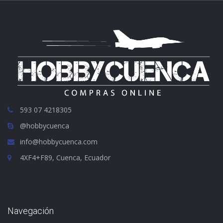
593 07 4218305
@hobbycuenca
info@hobbycuenca.com
4XF4+F89, Cuenca, Ecuador
Navegación