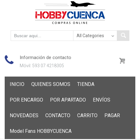
Información de contacto
Móvil: 593 07 4218305
Skip
INICIO
QUIENES SOMOS
TIENDA
to
content
POR ENCARGO
POR APARTADO
ENVÍOS
NOVEDADES
CONTACTO
CARRITO
PAGAR
Model Fans HOBBYCUENCA