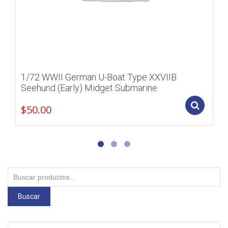
1/72 WWII German U-Boat Type XXVIIB
Seehund (Early) Midget Submarine
Add
$
50.00
Buscar
por:
Buscar