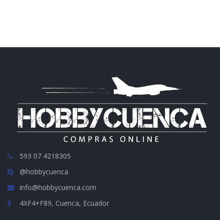
593 07 4218305
@hobbycuenca
info@hobbycuenca.com
4XF4+F89, Cuenca, Ecuador