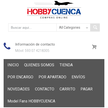
Información de contacto
Móvil: 593 07 4218305
Skip
INICIO
QUIENES SOMOS
TIENDA
to
content
POR ENCARGO
POR APARTADO
ENVÍOS
NOVEDADES
CONTACTO
CARRITO
PAGAR
Model Fans HOBBYCUENCA