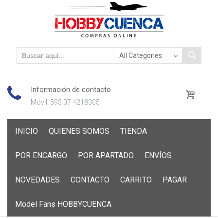
Información de contacto
Móvil: 593 07 4218305
Skip
INICIO
QUIENES SOMOS
TIENDA
to
content
POR ENCARGO
POR APARTADO
ENVÍOS
NOVEDADES
CONTACTO
CARRITO
PAGAR
Model Fans HOBBYCUENCA