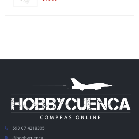
593 07 4218305
@hobbycuenca