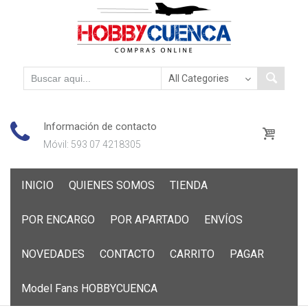
Información de contacto
Móvil: 593 07 4218305
Skip
INICIO
QUIENES SOMOS
TIENDA
to
content
POR ENCARGO
POR APARTADO
ENVÍOS
NOVEDADES
CONTACTO
CARRITO
PAGAR
Model Fans HOBBYCUENCA