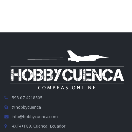
593 07 4218305
@hobbycuenca
info@hobbycuenca.com
4XF4+F89, Cuenca, Ecuador