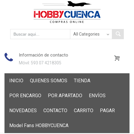
Información de contacto
Móvil: 593 07 4218305
Skip
INICIO
QUIENES SOMOS
TIENDA
to
content
POR ENCARGO
POR APARTADO
ENVÍOS
NOVEDADES
CONTACTO
CARRITO
PAGAR
Model Fans HOBBYCUENCA