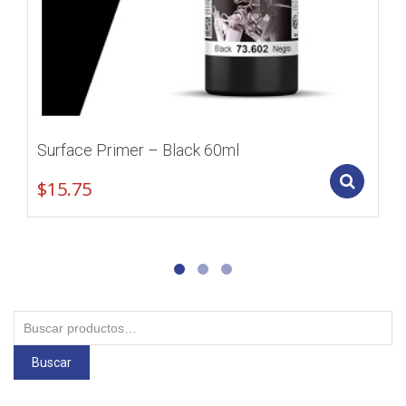
Surface Primer – Black 60ml
Add
$
15.75
Buscar
por:
Buscar